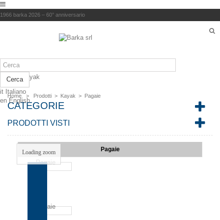
1966 barka 2026 – 60° anniversario
< back
Kayak
Cerca
it
Italiano
Home
>
Prodotti
>
Kayak
>
Pagaie
en
English
CATEGORIE
PRODOTTI VISTI
Pagaie
Loading zoom