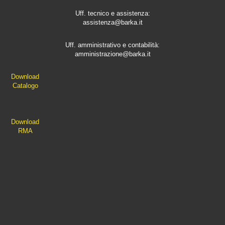
Uff. tecnico e assistenza:
assistenza@barka.it
Uff. amministrativo e contabilità:
amministrazione@barka.it
Downlo
ad
Catalo
go
D
ownload
RMA