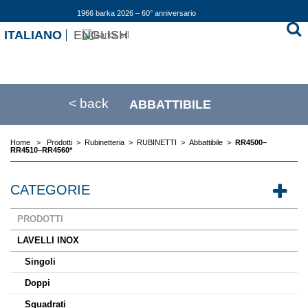
1966 barka 2026 – 60° anniversario
ITALIANO
ENGLISH
< back
ABBATTIBILE
Home
>
Prodotti
>
Rubinetteria
>
RUBINETTI
>
Abbattibile
>
RR4500–
RR4510–RR4560*
CATEGORIE
PRODOTTI
LAVELLI INOX
Singoli
Doppi
Squadrati