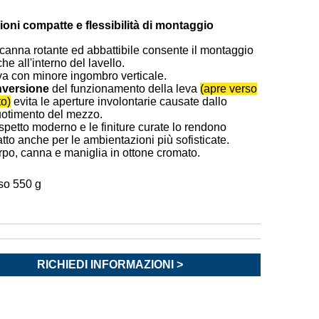
oni compatte e flessibilità di montaggio
canna rotante ed abbattibile consente il montaggio
he all'interno del lavello.
a con minore ingombro verticale.
nversione
del funzionamento della leva
(apre verso
to)
evita le aperture involontarie causate dallo
uotimento del mezzo.
spetto moderno e le finiture curate lo rendono
tto anche per le ambientazioni più sofisticate.
po, canna e maniglia in ottone cromato.
so 550 g
RICHIEDI INFORMAZIONI >