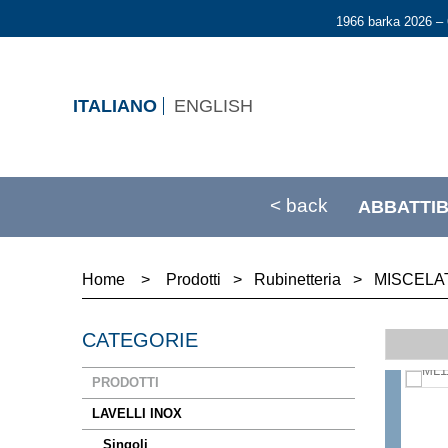
1966 barka 2026 – 
ITALIANO
ENGLISH
< back
ABBATTIB
Home
>
Prodotti
>
Rubinetteria
>
MISCELA
CATEGORIE
PRODOTTI
LAVELLI INOX
Singoli