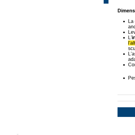
Dimensi
La 
anc
Lev
L'
i
l'al
sc
L'a
ada
Cor
Pe