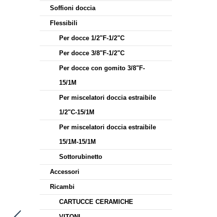
Soffioni doccia
Flessibili
Per docce 1/2"F-1/2"C
Per docce 3/8"F-1/2"C
Per docce con gomito 3/8"F-
15/1M
Per miscelatori doccia estraibile
1/2"C-15/1M
Per miscelatori doccia estraibile
15/1M-15/1M
Sottorubinetto
Accessori
Ricambi
CARTUCCE CERAMICHE
VITONI