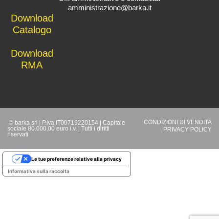
amministrazione@barka.it
Downlo
ad
Catalo
go
D
ownload
RMA
CONDIZIONI DI VENDITA
© barka srl | P.Iva IT00719220154 | Capitale
sociale 80.000,00 euro i.v. | Tutti i diritti
PRIVACY POLICY
riservati
Le tue preferenze relative alla privacy
Informativa sulla raccolta