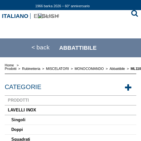
1966 barka 2026 – 60° anniversario
ITALIANO
ENGLISH
< back
ABBATTIBILE
Home
>
Prodotti
>
Rubinetteria
>
MISCELATORI
>
MONOCOMANDO
>
Abbattibile
>
ML110
CATEGORIE
PRODOTTI
LAVELLI INOX
Singoli
Doppi
Squadrati