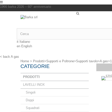
1966 barka 2026 – 60° anniversario
it
Italiano
en
English
< back
A gas
Home
>
Prodotti
>
Supporti e Poltrone
>
Supporti tavolo
>
A gas
>
1
CATEGORIE
PRODOTTI
LAVELLI INOX
Singoli
Doppi
Squadrati