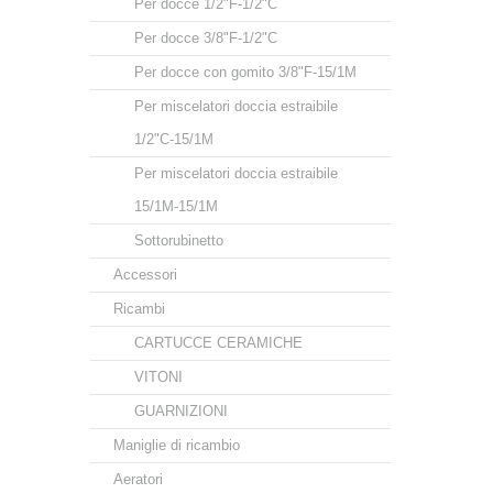
Per docce 1/2"F-1/2"C
Per docce 3/8"F-1/2"C
Per docce con gomito 3/8"F-15/1M
Per miscelatori doccia estraibile
1/2"C-15/1M
Per miscelatori doccia estraibile
15/1M-15/1M
Sottorubinetto
Accessori
Ricambi
CARTUCCE CERAMICHE
VITONI
GUARNIZIONI
Maniglie di ricambio
Aeratori