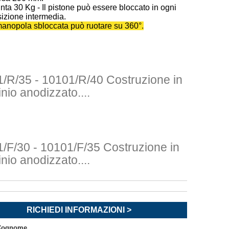
nta 30 Kg - Il pistone può essere bloccato in ogni
izione intermedia.
anopola sbloccata può ruotare su 360°.
1/R/35 - 10101/R/40
Costruzione in
inio anodizzato....
/F/30 - 10101/F/35
Costruzione in
inio anodizzato....
RICHIEDI INFORMAZIONI >
Cognome