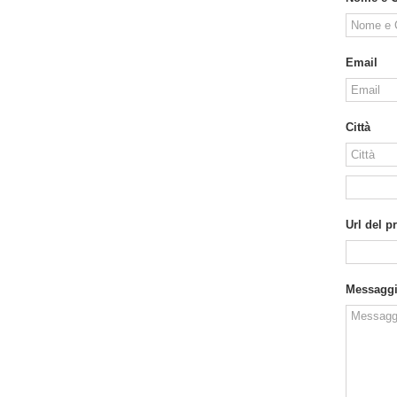
Email
Città
Url del p
Messagg