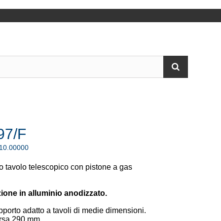
97/F
.10.00000
o tavolo telescopico con
pistone a gas
ione in alluminio anodizzato.
porto adatto a tavoli di medie dimensioni.
rsa 290 mm.