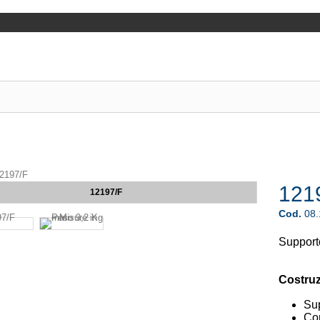
2197/F
121
12197/F
Cod.
08
Support
Costruz
Sup
Co