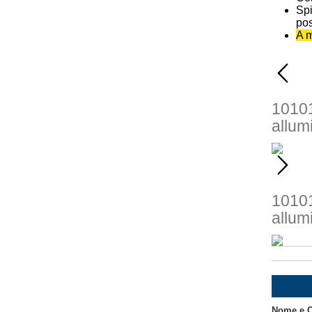
Spi
pos
A m
1010
allum
10101
allum
Nome e 