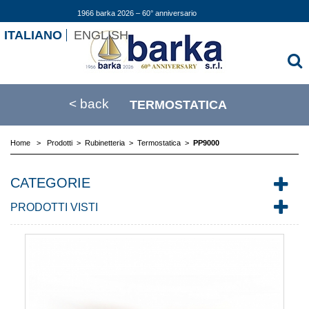
1966 barka 2026 – 60° anniversario
ITALIANO
ENGLISH
< back
TERMOSTATICA
Home
>
Prodotti
>
Rubinetteria
>
Termostatica
>
PP9000
CATEGORIE
PRODOTTI VISTI