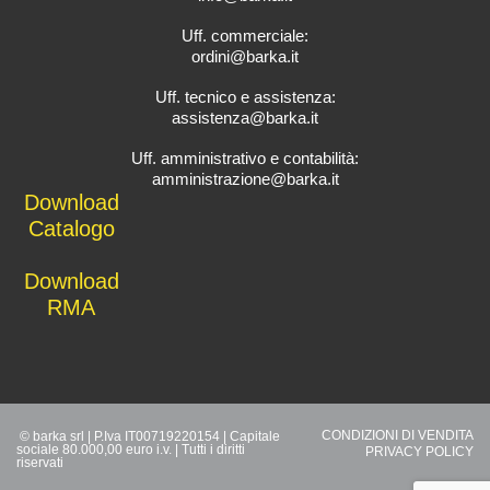
Uff. commerciale:
ordini@barka.it
Uff. tecnico e assistenza:
assistenza@barka.it
Uff. amministrativo e contabilità:
amministrazione@barka.it
Downlo
ad
Catalo
go
D
ownload
RMA
CONDIZIONI DI VENDITA
© barka srl | P.Iva IT00719220154 | Capitale
sociale 80.000,00 euro i.v. | Tutti i diritti
PRIVACY POLICY
riservati