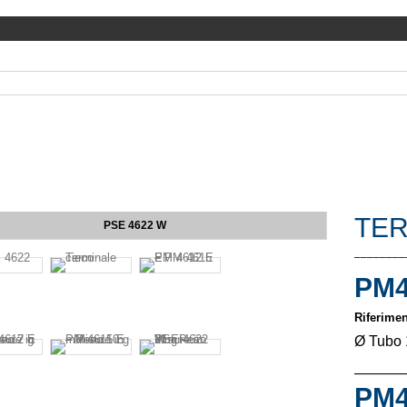
TER
PSE 4622 W
––––––––
PM4
Riferimen
Ø Tubo 
––––––
PM4