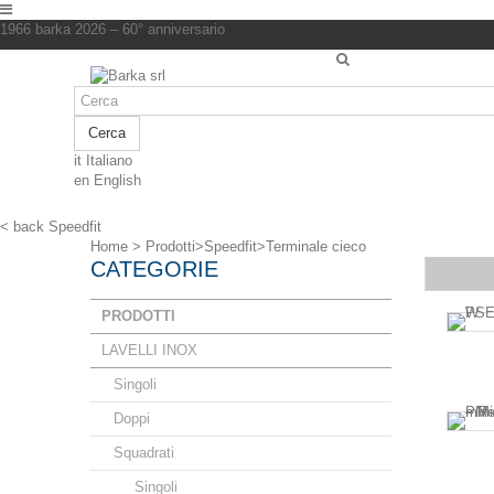
1966 barka 2026 – 60° anniversario
Cerca
it
Italiano
en
English
< back
Speedfit
Home
>
Prodotti
>
Speedfit
>
Terminale cieco
CATEGORIE
PRODOTTI
LAVELLI INOX
Singoli
Doppi
Squadrati
Singoli