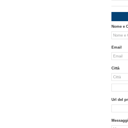
Nome e 
Email
Città
Url del p
Messagg