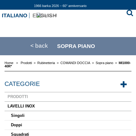
1966 barka 2026 – 60° anniversario
ITALIANO
ENGLISH
< back
SOPRA PIANO
Home
>
Prodotti
>
Rubinetteria
>
COMANDI DOCCIA
>
Sopra piano
>
MI1000-
40R*
CATEGORIE
PRODOTTI
LAVELLI INOX
Singoli
Doppi
Squadrati