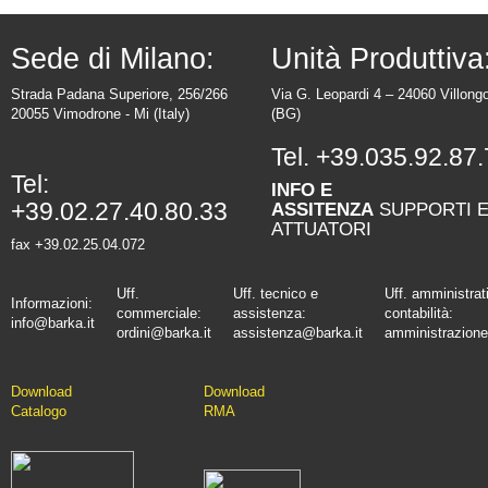
Sede di Milano:
Unità Produttiva
Strada Padana Superiore, 256/266
Via G. Leopardi 4 – 24060 Villong
20055 Vimodrone - Mi (Italy)
(BG)
Tel.
+39.035.92.87.
Tel:
INFO E
+39.02.27.40.80.33
ASSITENZA
SUPPORTI 
ATTUATORI
fax +39.02.25.04.072
Uff.
Uff. tecnico e
Uff. amministrat
Informazioni:
commerciale:
assistenza:
contabilità:
info@barka.it
ordini@barka.it
assistenza@barka.it
amministrazione
Downlo
ad
D
ownload
Catalo
go
RMA