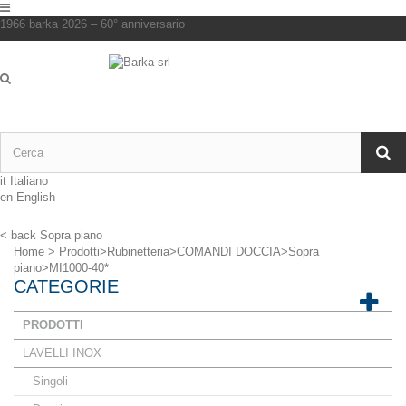
1966 barka 2026 – 60° anniversario
it
Italiano
en
English
< back
Sopra piano
Home
>
Prodotti
>
Rubinetteria
>
COMANDI DOCCIA
>
Sopra
piano
>
MI1000-40*
CATEGORIE
PRODOTTI
LAVELLI INOX
Singoli