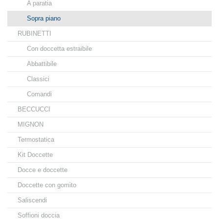
A paratia
Sopra piano
RUBINETTI
Con doccetta estraibile
Abbattibile
Classici
Comandi
BECCUCCI
MIGNON
Termostatica
Kit Doccette
Docce e doccette
Doccette con gomito
Saliscendi
Soffioni doccia