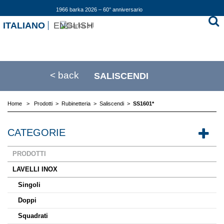
1966 barka 2026 – 60° anniversario
ITALIANO
ENGLISH
< back
SALISCENDI
Home
>
Prodotti
>
Rubinetteria
>
Saliscendi
>
SS1601*
CATEGORIE
PRODOTTI
LAVELLI INOX
Singoli
Doppi
Squadrati