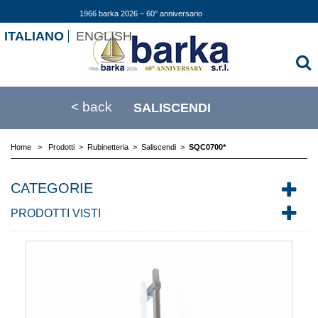
1966 barka 2026 – 60° anniversario
ITALIANO
ENGLISH
< back
SALISCENDI
Home
>
Prodotti
>
Rubinetteria
>
Saliscendi
>
SQC0700*
CATEGORIE
PRODOTTI VISTI