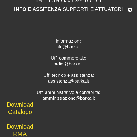
Tel.
+39.035.92.87.71
INFO E ASSITENZA
SUPPORTI E ATTUATORI
Informazioni:
info@barka.it
Uff. commerciale:
ordini@barka.it
Uff. tecnico e assistenza:
assistenza@barka.it
Uff. amministrativo e contabilità:
amministrazione@barka.it
Downlo
ad
Catalo
go
D
ownload
RMA