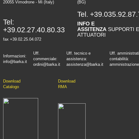
20055 Vimodrone - Mi (Italy)
(BG)
Tel.
+39.035.92.87.
Tel:
INFO E
+39.02.27.40.80.33
ASSITENZA
SUPPORTI 
ATTUATORI
fax +39.02.25.04.072
Uff.
Uff. tecnico e
Uff. amministrat
Informazioni:
commerciale:
assistenza:
contabilità:
info@barka.it
ordini@barka.it
assistenza@barka.it
amministrazione
Downlo
ad
D
ownload
Catalo
go
RMA