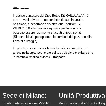
Attenzione
Il grande vantaggio del Dive Bottle Kit RAILBLAZA™ è
che se vuoi stivare le tue bombole da sub in un'altra
posizione, ti occorrono solo altre due StarPort. Gli
WEBEYE30 e la piastra sagomata per le bombole
possono essere facilmente staccati e riposizionati.
(Sistema ideale per spostare le bombole dal pozzetto alla
zona di stivaggio).
La piastra sagomata per bombole può essere utilizzata
anche nella parte posteriore del tuo veicolo per evitare che
le bombole rotolino durante il trasporto.
Sede di Milano:
Unità Produttiva
Strada Padana Superiore, 256/266
Via G. Leopardi 4 – 24060 Villong