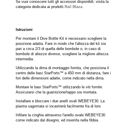
Se vuoi conoscere tutti gli accessori disponibili, visita la
categoria dedicata ai prodotti
Rail Blaza
.
Istruzioni
Per montare il Dive Bottle Kit è necessario scegliere la
posizione adatta. Fare in modo che l'altezza del kit sia
pari a circa 2/3 di quella delle bombole o, in caso di
bombole di altezze diverse, scegliere la migliore altezza
intermedia.
Utilizzando la dima di montaggio fornita, che posiziona il
centro delle basi StarPorts™ a 450 mm di distanza, fare i
fori delle dimensioni adatte, come indicato nella dima.
Montare le basi StarPorts™ utilizzando le viti fornite.
Assicurarsi che la guarnizione/tappo sia montata.
Installare e bloccare i due anelli ovali WEBEYE30. La
piastra sagomata si incastrerà facilmente fra di loro.
Infilare la cinghia attraverso l'anello ovale WEBEYE30
come indicato dal disegno, ed inserirla nella fibbia.