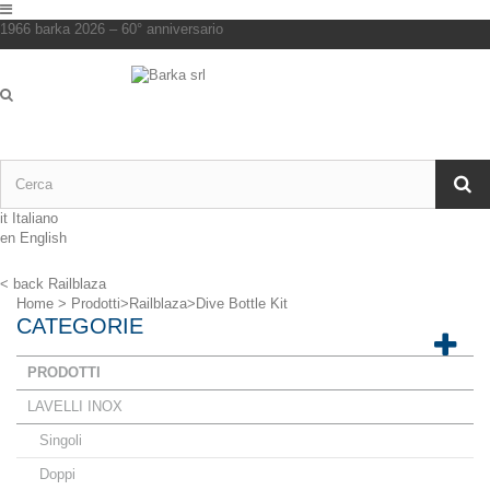
1966 barka 2026 – 60° anniversario
it
Italiano
en
English
< back
Railblaza
Home
>
Prodotti
>
Railblaza
>
Dive Bottle Kit
CATEGORIE
PRODOTTI
LAVELLI INOX
Singoli
Doppi