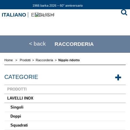
1966 barka 2026 – 60° anniversario
ITALIANO
ENGLISH
< back
RACCORDERIA
Home
>
Prodotti
>
Raccorderia
>
Nipplo ridotto
CATEGORIE
PRODOTTI
LAVELLI INOX
Singoli
Doppi
Squadrati