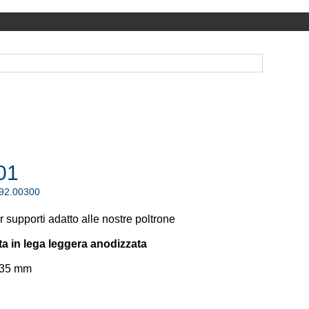
01
.92.00300
er supporti adatto alle nostre poltrone
ta in lega leggera anodizzata
135 mm