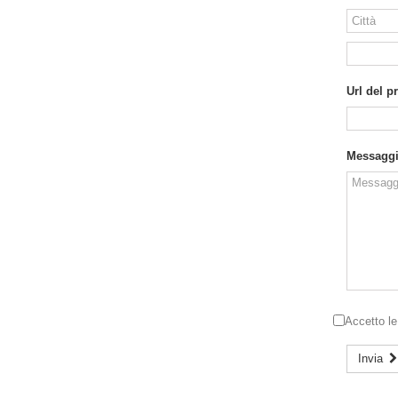
Url del p
Messagg
Accetto l
Invia