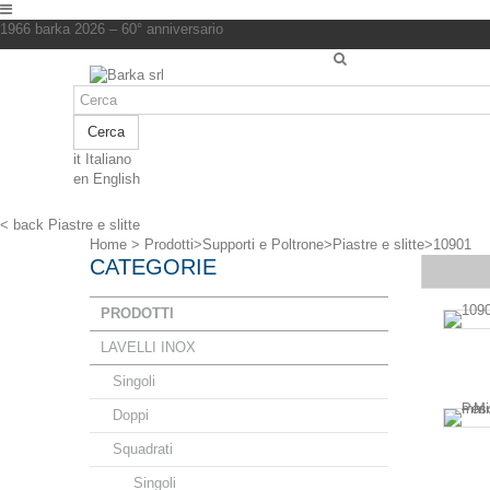
1966 barka 2026 – 60° anniversario
Cerca
it
Italiano
en
English
< back
Piastre e slitte
Home
>
Prodotti
>
Supporti e Poltrone
>
Piastre e slitte
>
10901
CATEGORIE
PRODOTTI
LAVELLI INOX
Singoli
Doppi
Squadrati
Singoli