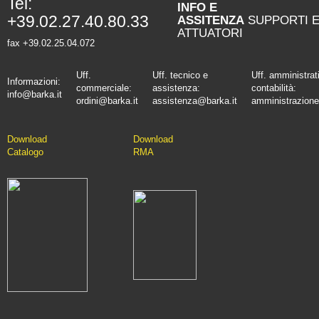
Tel:
INFO E
+39.02.27.40.80.33
ASSITENZA
SUPPORTI 
ATTUATORI
fax +39.02.25.04.072
Uff.
Uff. tecnico e
Uff. amministrat
Informazioni:
commerciale:
assistenza:
contabilità:
info@barka.it
ordini@barka.it
assistenza@barka.it
amministrazione
Downlo
ad
D
ownload
Catalo
go
RMA