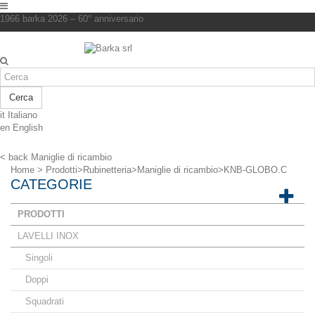
1966 barka 2026 – 60° anniversario
Cerca
it
Italiano
en
English
< back
Maniglie di ricambio
Home
>
Prodotti
>
Rubinetteria
>
Maniglie di ricambio
>
KNB-GLOBO.C
CATEGORIE
PRODOTTI
LAVELLI INOX
Singoli
Doppi
Squadrati