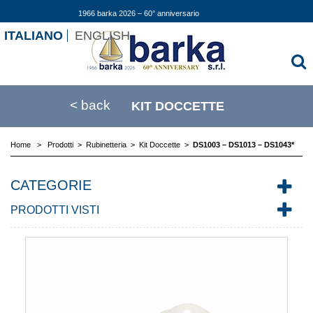
1966 barka 2026 – 60° anniversario
ITALIANO
ENGLISH
< back
KIT DOCCETTE
Home
>
Prodotti
>
Rubinetteria
>
Kit Doccette
>
DS1003 – DS1013 – DS1043*
CATEGORIE
PRODOTTI VISTI