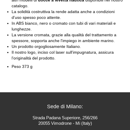
altri modelli di
docce a levetta nautica
disponibili nel nostro
catalogo.
La solidità costruttiva la rende adatta anche a condizioni
d'uso spesso poco attente.
In ABS bianco, nero o cromato con tubi di vari materiali e
lunghezze.
La versione cromata, grazie alla qualità del trattamento a
spessore, sopporta anche l'impiego in ambiente marino.
Un prodotto orgogliosamente Italiano.
Il nostro logo, inciso col laser sull'impugnatura, assicura
l'originalità del prodotto.
Peso 373 g
Sede di Milano:
Strada Padana Superiore, 256/266
20055 Vimodrone - Mi (Italy)