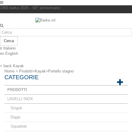
1966 barka 2026 – 60° anniversario
Cerca
it
Italiano
en
English
< back
Kayak
Home
>
Prodotti
>
Kayak
>
Portello stagno
CATEGORIE
PRODOTTI
LAVELLI INOX
Singoli
Doppi
Squadrati