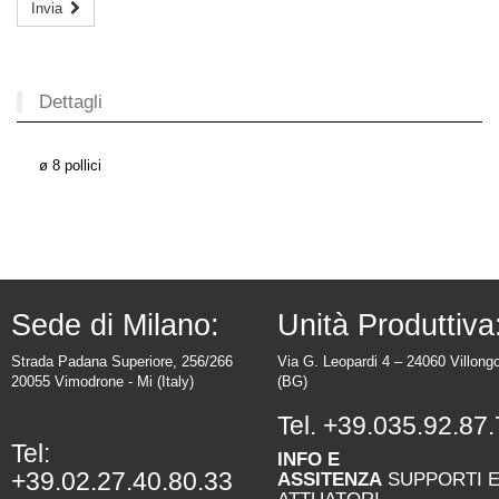
Invia
Dettagli
ø 8 pollici
Sede di Milano:
Unità Produttiva
Strada Padana Superiore, 256/266
Via G. Leopardi 4 – 24060 Villong
20055 Vimodrone - Mi (Italy)
(BG)
Tel.
+39.035.92.87.
Tel:
INFO E
+39.02.27.40.80.33
ASSITENZA
SUPPORTI 