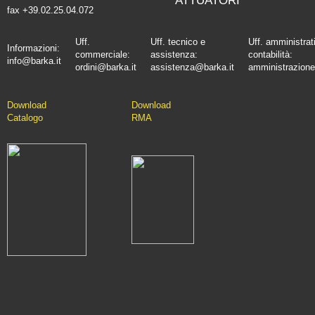
ATTUATORI
fax +39.02.25.04.072
Uff.
Uff. tecnico e
Uff. amministrat
Informazioni:
commerciale:
assistenza:
contabilità:
info@barka.it
ordini@barka.it
assistenza@barka.it
amministrazione
Downlo
ad
D
ownload
Catalo
go
RMA