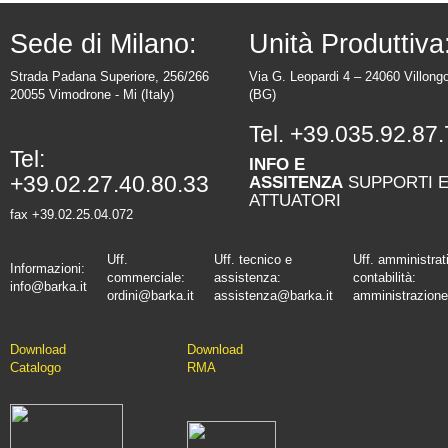
Sede di Milano:
Unità Produttiva
Strada Padana Superiore, 256/266
Via G. Leopardi 4 – 24060 Villong
20055 Vimodrone - Mi (Italy)
(BG)
Tel.
+39.035.92.87.
Tel:
INFO E
+39.02.27.40.80.33
ASSITENZA
SUPPORTI 
ATTUATORI
fax +39.02.25.04.072
Uff.
Uff. tecnico e
Uff. amministrat
Informazioni:
commerciale:
assistenza:
contabilità:
info@barka.it
ordini@barka.it
assistenza@barka.it
amministrazione
Downlo
ad
D
ownload
Catalo
go
RMA