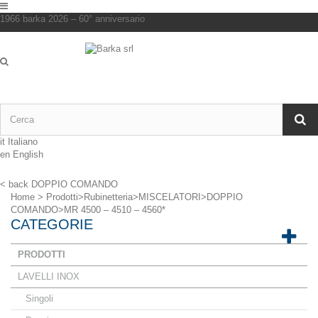
1966 barka 2026 – 60° anniversario
it
Italiano
en
English
< back
DOPPIO COMANDO
Home
>
Prodotti
>
Rubinetteria
>
MISCELATORI
>
DOPPIO
COMANDO
>
MR 4500 – 4510 – 4560*
CATEGORIE
PRODOTTI
LAVELLI INOX
Singoli