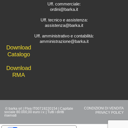
Uff. commerciale:
ordini@barka.it
Uff. tecnico e assistenza:
assistenza@barka.it
Uff. amministrativo e contabilità:
amministrazione@barka.it
Downlo
ad
Catalo
go
D
ownload
RMA
CONDIZIONI DI VENDITA
© barka srl | P.Iva IT00719220154 | Capitale
sociale 80.000,00 euro i.v. | Tutti i diritti
PRIVACY POLICY
riservati