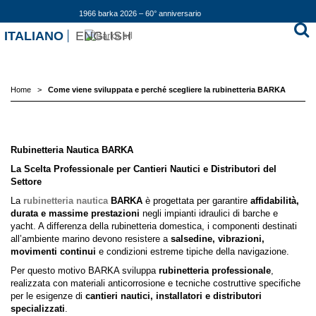
1966 barka 2026 – 60° anniversario
ITALIANO
ENGLISH
Home
>
Come viene sviluppata e perché scegliere la rubinetteria BARKA
Rubinetteria Nautica BARKA
La Scelta Professionale per Cantieri Nautici e Distributori del
Settore
La
rubinetteria nautica
BARKA
è progettata per garantire
affidabilità,
durata e massime prestazioni
negli impianti idraulici di barche e
yacht. A differenza della rubinetteria domestica, i componenti destinati
all’ambiente marino devono resistere a
salsedine, vibrazioni,
movimenti continui
e condizioni estreme tipiche della navigazione.
Per questo motivo BARKA sviluppa
rubinetteria professionale
,
realizzata con materiali anticorrosione e tecniche costruttive specifiche
per le esigenze di
cantieri nautici, installatori e distributori
specializzati
.