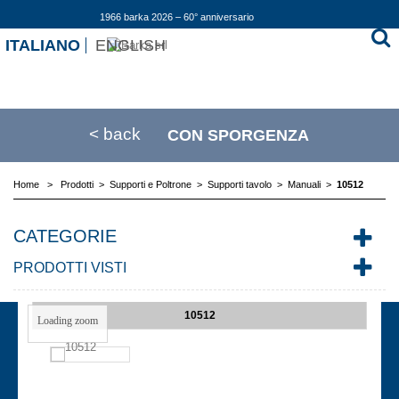
1966 barka 2026 – 60° anniversario
ITALIANO
ENGLISH
< back
CON SPORGENZA
Home
>
Prodotti
>
Supporti e Poltrone
>
Supporti tavolo
>
Manuali
>
10512
CATEGORIE
PRODOTTI VISTI
10512
Loading zoom