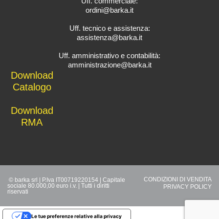
Uff. commerciale:
ordini@barka.it
Uff. tecnico e assistenza:
assistenza@barka.it
Uff. amministrativo e contabilità:
amministrazione@barka.it
Downlo
ad
Catalo
go
D
ownload
RMA
CONDIZIONI DI VENDITA
© barka srl | P.Iva IT00719220154 | Capitale
sociale 80.000,00 euro i.v. | Tutti i diritti
PRIVACY POLICY
riservati
Le tue preferenze relative alla privacy