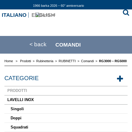
1966 barka 2026 – 60° anniversario
ITALIANO
ENGLISH
< back
COMANDI
Home
>
Prodotti
>
Rubinetteria
>
RUBINETTI
>
Comandi
>
RG3000 – RG5000
CATEGORIE
PRODOTTI
LAVELLI INOX
Singoli
Doppi
Squadrati