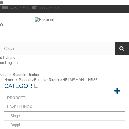
1966 barka 2026 – 60° anniversario
it
Italiano
en
English
< back
Bussole Ritchie
Home
>
Prodotti
>
Bussole Ritchie
>
HELMSMAN – HB85
CATEGORIE
PRODOTTI
LAVELLI INOX
Singoli
Doppi