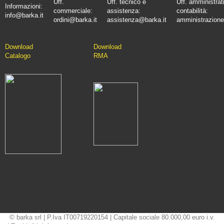
Uff.
Uff. tecnico e
Uff. amministrat
Informazioni:
commerciale:
assistenza:
contabilità:
info@barka.it
ordini@barka.it
assistenza@barka.it
amministrazione
Downlo
ad
D
ownload
Catalo
go
RMA
© barka srl | P.Iva IT00719220154 | Capitale sociale 80.000,00 euro i.v.