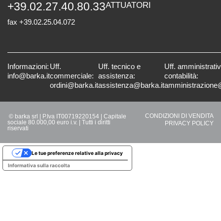
+39.02.27.40.80.33
ATTUATORI
fax +39.02.25.04.072
Informazioni:
Uff.
Uff. tecnico e
Uff. amministrati
info@barka.it
commerciale:
assistenza:
contabilità:
ordini@barka.it
assistenza@barka.it
amministrazione@
CONDIZIONI DI VENDITA
© barka srl | P.Iva IT00719220154 | Capitale
sociale 80.000,00 euro i.v. | Tutti i diritti
PRIVACY POLICY
riservati
Le tue preferenze relative alla privacy
Informativa sulla raccolta