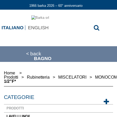
1966 barka 2026 – 60° anniversario
ITALIANO
ENGLISH
< back
BAGNO
Home
>
Prodotti
>
Rubinetteria
>
MISCELATORI
>
MONOCO
1/2"F*
CATEGORIE
PRODOTTI
LAVELLI INOX