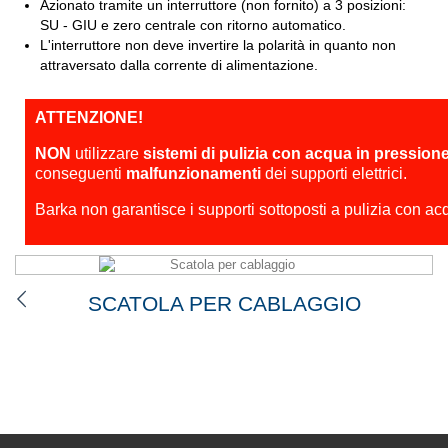
Azionato tramite un interruttore (non fornito) a 3 posizioni:
SU - GIU e zero centrale con ritorno automatico.
L'interruttore non deve invertire la polarità in quanto non
attraversato dalla corrente di alimentazione.
ATTENZIONE!
NON
utilizzare
sistemi di pulizia con acqua in pression
conseguenti
malfunzionamenti
dei supporti elettrici.
Barka non garantisce i supporti sottoposti a pulizia con ac
SCATOLA PER CABLAGGIO