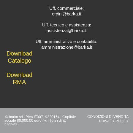
Uff. commerciale:
ordini@barka.it
Uff. tecnico e assistenza:
assistenza@barka.it
Uff. amministrativo e contabilità:
amministrazione@barka.it
Downlo
ad
Catalo
go
D
ownload
RMA
CONDIZIONI DI VENDITA
© barka srl | P.Iva IT00719220154 | Capitale
sociale 80.000,00 euro i.v. | Tutti i diritti
PRIVACY POLICY
riservati