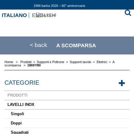
1966 barka 2026 – 60° anniversario
ITALIANO
ENGLISH
< back
A SCOMPARSA
Home
>
Prodotti
>
Supporti e Poltrone
>
Supporti tavolo
>
Elettrici
>
A
scomparsa
>
18697/80
CATEGORIE
PRODOTTI
LAVELLI INOX
Singoli
Doppi
Squadrati