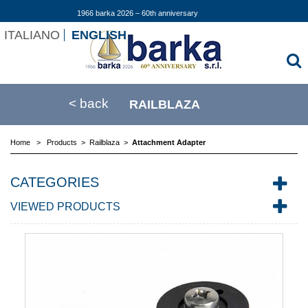
1966 barka 2026 – 60th anniversary
ITALIANO
ENGLISH
< back
RAILBLAZA
Home
>
Products
>
Railblaza
>
Attachment Adapter
CATEGORIES
VIEWED PRODUCTS