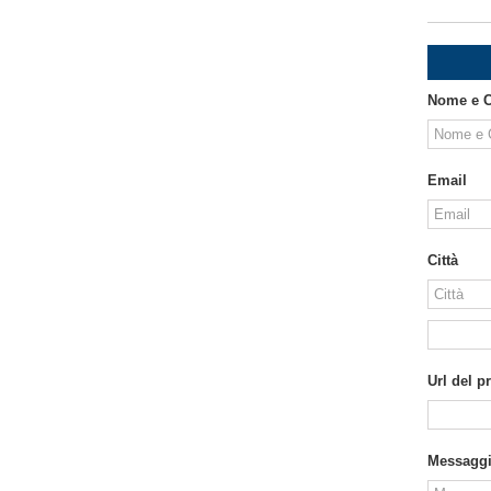
Nome e 
Email
Città
Url del p
Messagg