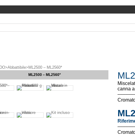
DO
>
Abbattibile
>
ML2500 – ML2560*
ML2
ML2500 – ML2560*
Miscela
canna ab
––––––
Cromat
ML2
Riferim
––––––
Cromato