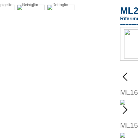
ML2
Riferim
––––––
ML16
ML15