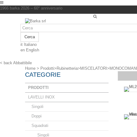
1966 barka 2026 – 60° anniversario
Cerca
it
Italiano
en
English
< back
Abbattibile
Home
>
Prodotti
>
Rubinetteria
>
MISCELATORI
>
MONOCOMAN
CATEGORIE
PRODOTTI
LAVELLI INOX
Singoli
Doppi
Squadrati
Singoli