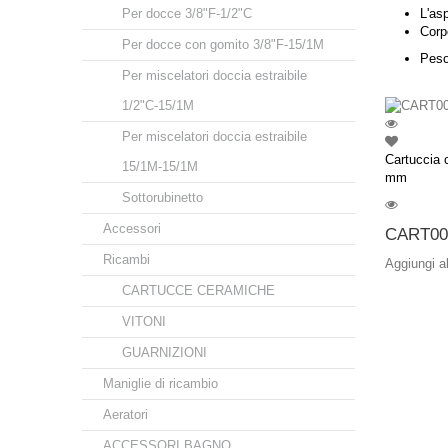
Per docce 3/8"F-1/2"C
L'asp
Corp
Per docce con gomito 3/8"F-15/1M
Peso
Per miscelatori doccia estraibile
1/2"C-15/1M
Per miscelatori doccia estraibile
Cartuccia 
15/1M-15/1M
mm
Sottorubinetto
Accessori
CART00
Ricambi
Aggiungi a
CARTUCCE CERAMICHE
VITONI
GUARNIZIONI
Maniglie di ricambio
Aeratori
ACCESSORI BAGNO