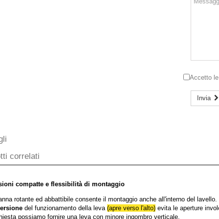
Accetto l
Invia
li
ti correlati
ioni compatte e flessibilità di montaggio
nna rotante ed abbattibile consente il montaggio anche all'interno del lavello.
ersione
del funzionamento della leva
(apre verso l'alto)
evita le aperture invo
chiesta possiamo fornire una leva con minore ingombro verticale.