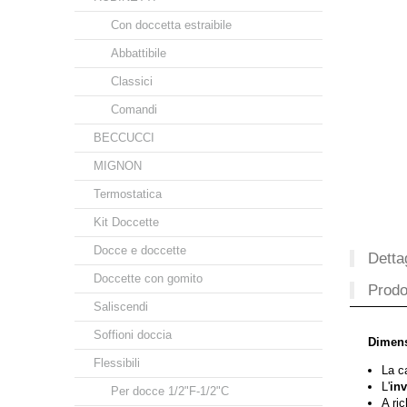
Con doccetta estraibile
Abbattibile
Classici
Comandi
BECCUCCI
MIGNON
Termostatica
Kit Doccette
Docce e doccette
Dettag
Doccette con gomito
Prodot
Saliscendi
Soffioni doccia
Dimens
Flessibili
La ca
L'
inv
Per docce 1/2"F-1/2"C
A ri