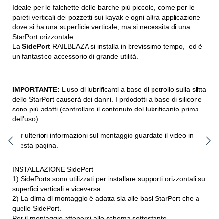
Ideale per le falchette delle barche più piccole, come per le
pareti verticali dei pozzetti sui kayak e ogni altra applicazione
dove si ha una superficie verticale, ma si necessita di una
StarPort orizzontale.
La
SidePort
RAILBLAZA si installa in brevissimo tempo, ed è
un fantastico accessorio di grande utilità.
IMPORTANTE:
L'uso di lubrificanti a base di petrolio sulla slitta
dello StarPort causerà dei danni. I prdodotti a base di silicone
sono più adatti (controllare il contenuto del lubrificante prima
dell'uso).
Per ulteriori informazioni sul montaggio guardate il video in
questa pagina.
INSTALLAZIONE SidePort
1) SidePorts sono utilizzati per installare supporti orizzontali su
superfici verticali e viceversa
2) La dima di montaggio è adatta sia alle basi StarPort che a
quelle SidePort.
Per il montaggio attenersi allo schema sottostante