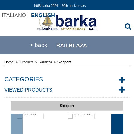
1966 barka 2026 – 60th anniversary
ITALIANO
ENGLISH
< back
RAILBLAZA
Home
>
Products
>
Railblaza
>
Sideport
CATEGORIES
VIEWED PRODUCTS
Sideport