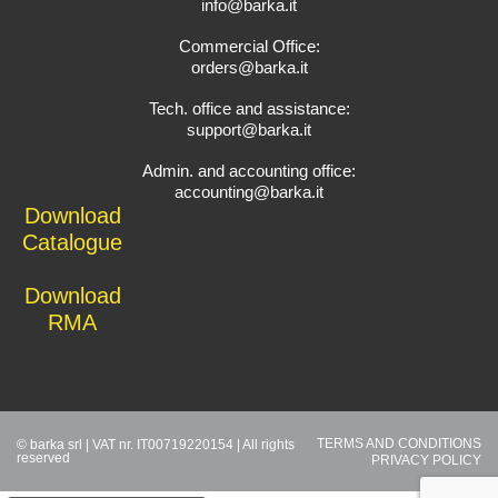
info@barka.it
Commercial Office:
orders@barka.it
Tech. office and assistance:
support@barka.it
Admin. and accounting office:
accounting@barka.it
Download
Catalogue
Download
RMA
TERMS AND CONDITIONS
© barka srl | VAT nr. IT00719220154 | All rights
reserved
PRIVACY POLICY